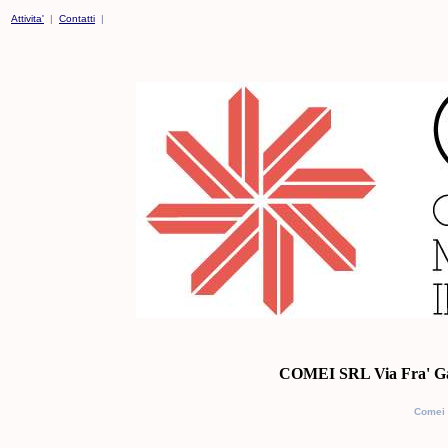
Attivita'
|
Contatti
|
COMEI SRL Via Fra' Gal
Comei S